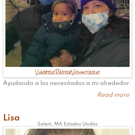
Viajero
Padre
Voluntario
Ayudando a los necesitados a mi alrededor.
Read more
a
T
Lisa
Salem
,
MA
Estados Unidos