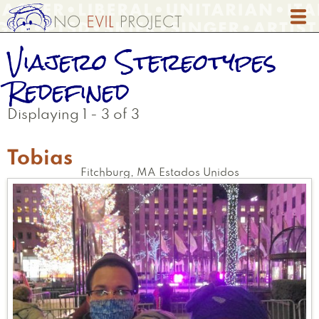
Skip
to
main
Viajero Stereotypes
content
Redefined
Displaying 1 - 3 of 3
Tobias
Fitchburg
,
MA
Estados Unidos